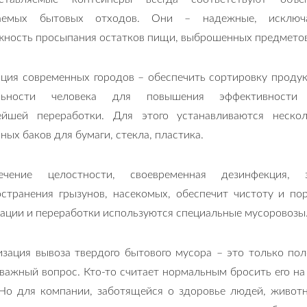
аемых бытовых отходов. Они – надежные, исключ
жность просыпания остатков пищи, выброшенных предметов
нция современных городов – обеспечить сортировку проду
ельности человека для повышения эффективности
ейшей переработки. Для этого устанавливаются нескол
ных баков для бумаги, стекла, пластика.
ечение целостности, своевременная дезинфекция,
остранения грызунов, насекомых, обеспечит чистоту и п
ации и переработки используются специальные мусоровозы
зация вывоза твердого бытового мусора – это только пол
важный вопрос. Кто-то считает нормальным бросить его на 
 Но для компании, заботящейся о здоровье людей, животн