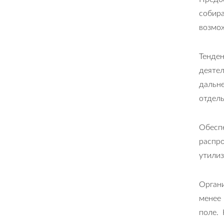
собир
возмо
Тенде
деят
дальн
отдель
Обесп
распр
утилиз
Органи
менее 
поле.