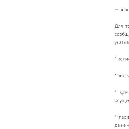
— опас
Для т
сообщ
указыв
* коли
* вид 
* вре
осуще
* пер
даже н