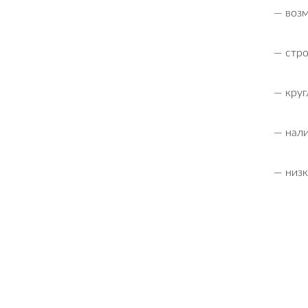
— возм
— стро
— круг
— нали
— низк