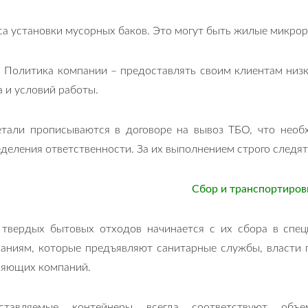
са установки мусорных баков. Это могут быть жилые микрор
. Политика компании – предоставлять своим клиентам низк
 и условий работы.
етали прописываются в договоре на вывоз ТБО, что необ
деления ответственности. За их выполнением строго следя
Сбор и транспортиров
 твердых бытовых отходов начинается с их сбора в спе
ваниям, которые предъявляют санитарные службы, власти г
ляющих компаний.
ставляемые контейнеры всегда соответствуют объе