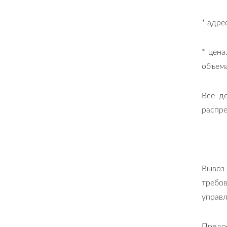
* адре
* цена
объема
Все д
распре
Вывоз
требо
управ
Предо