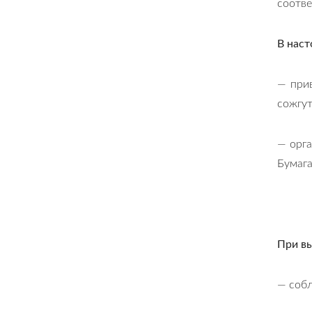
соотве
В наст
— при
сожгут
— орга
Бумага
При в
— собл